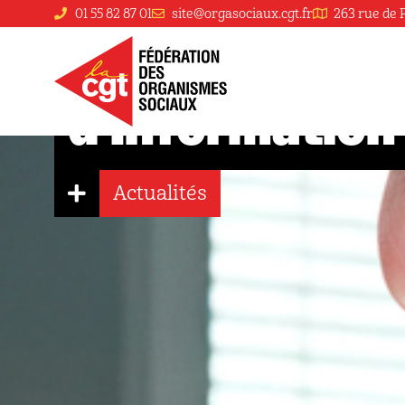
01 55 82 87 01
site@orgasociaux.cgt.fr
263 rue de 
Affiche campagne abrogation LPE – Système
d’Information
Actualités