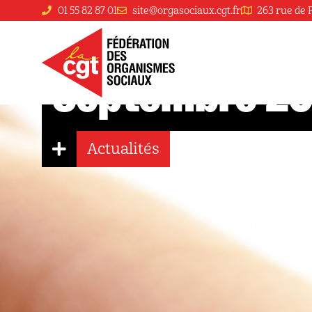
01 55 82 87 01
site@orgasociaux.cgt.fr
263 rue de 
Retraites décryptage – Loi & Décrets –
Septembre 2
Actualités