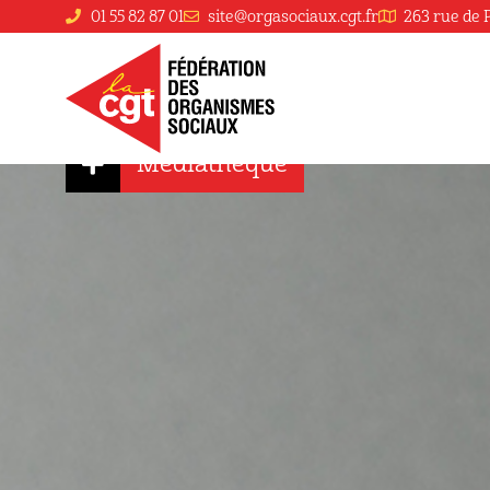
01 55 82 87 01
site@orgasociaux.cgt.fr
263 rue de 
100% Sécu – 
Médiathèque