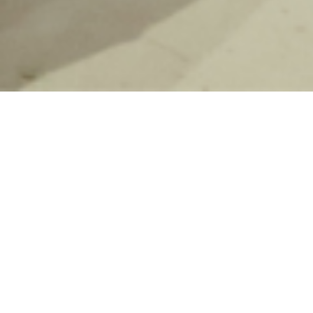
Cette année encore la journée mondiale pour la santé
et la sécurité des travailleurs est l’occasion pour la
FNPOS CGT d’alerter sur la dégradation des
conditions de travail et ses conséquences sur la santé
des travailleurs. Le constat pour l’année 2023 est
glaçant : 759 morts au travail, soit 21 décès de plus
qu’en 2022, marquant une augmentation alarmante de
2,8 % en un an.
Les maladies professionnelles connaissent également