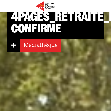
4PAGES_RETRAITE_DECEMBRE_241218_DELEVOYE-
CONFIRME
Médiathèque