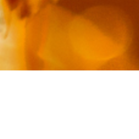
Malgré la signature de l'accord par certaines
organisations syndicales la «négociation» continue au
sujet des fiches de postes repères et leurs cotations.
Une commission technique a eu lieu le 21 janvier.
D'autres suivront les 6.19 et 26 février mais rien ne