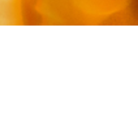
La dernière séance de négociation a eu lieu à la CPPNI
du 5 décembre avec des échanges sur les quelques
modifications qui avaient été envisagées à la CPPNI du
21 novembre.
L'accord sera transmis aux organisations syndicales
lundi 9 décembre. pour une signature au plus tard à la
CPPNI du 12 décembre.
Certaines organisations syndicales ont demandé de
nouvelles commissions techniques pour « rebalayer »
ou «stabiliser» les cotations jusqu'en février. Après
signature de l'accord donc.