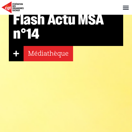
Flash Actu MSA
n°14
Médiathèque