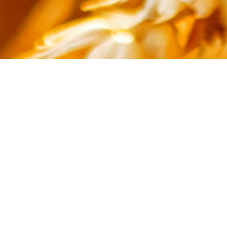
Un accord a été signé le 12 décembre par C
Il a été modifié en cours de séance à la CPPNI d
La FNEMSA a commencé à communiquer le 