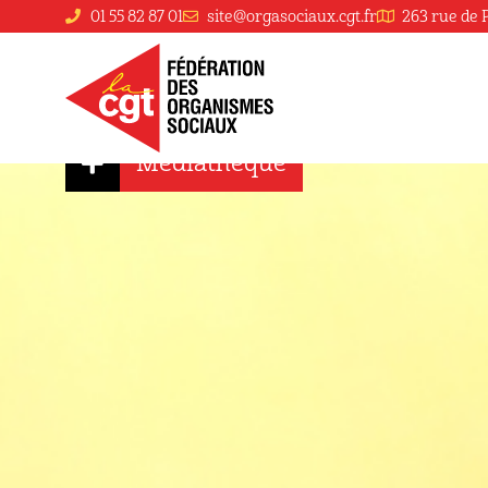
01 55 82 87 01
site@orgasociaux.cgt.fr
263 rue de 
Flash Actu M
Médiathèque