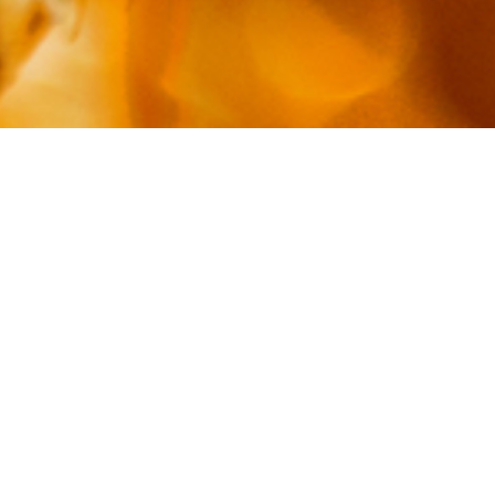
FDT, CFE CGC FO et la FNEMSA.
u 12 décembre et n'a pas été transmis à l'ensemble des or
19 décembre
mais il convient de rectifier certaines info