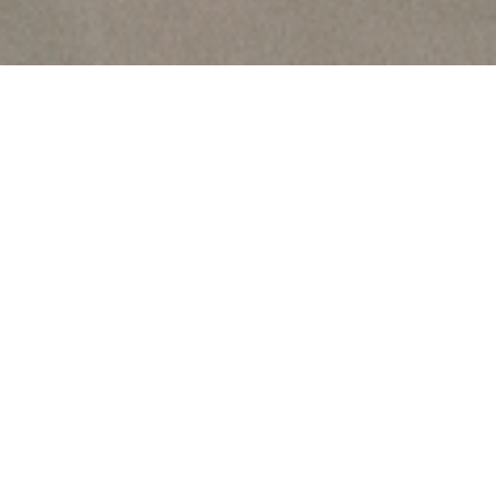
Le 23 mai 2025 s’est déroulée la CPPNI (Commission
Paritaire Permanente de Négociation et
d’Interprétation). Voici les points abordés :
La politique Salariale :
• Avenant 68 sur la revalorisation des coefficients
• Avenant Complémentaire Santé
• Avenant aide-soignant
• Avenant tableau de positionnement des emplois
• Avenant temps partiel
• Avenant congés payés et ancienneté
• Avenant congés menstruels
• Avenant pénibilité