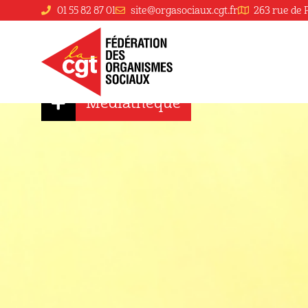
01 55 82 87 01
site@orgasociaux.cgt.fr
263 rue de 
Salaires en MS
Médiathèque