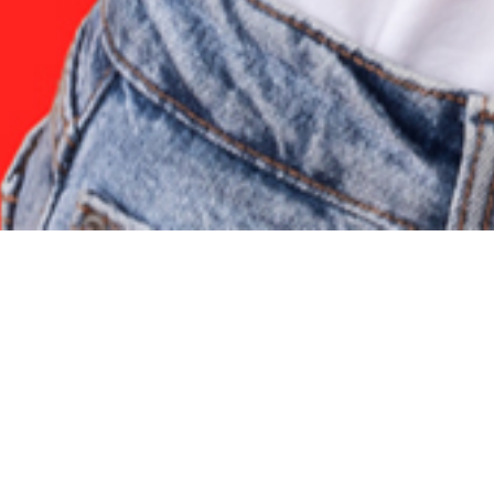
Version
Type de
1
PDF
fichier
TÉLÉCHARGER
Publication
6
LE FICHIER
Taille du
novembre
461.88
fichier
2024
KB