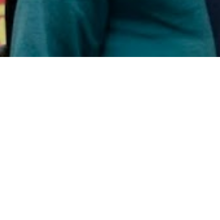
[pdf url=https://orgasociaux.cgt.fr/wp-
content/uploads/Fiche-Classif-ne-doit-pas-etre-
signe-VF-003.pdf]