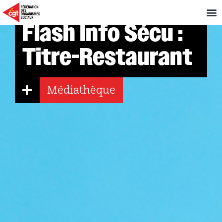
Flash Info Sécu :
Titre-Restaurant
Médiathèque