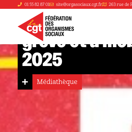
01 55 82 87 01
site@orgasociaux.cgt.fr
263 rue de 
Missions Locales – Budget 2026 : Appel à la
grève et à mo
2025
Médiathèque