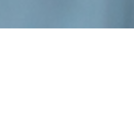
Les ACI proposent un accompagnement et une
activité professionnelle aux personnes sans emploi
rencontrant des difficultés sociales et
professionnelles. 1200 structures rattachées à la
Branche professionnelles. 37 551 salariés au 31
décembre 2020 dont plus de 24 000 en parcours
d’insertion.
Les camarades CGT des Ateliers Chantiers
d’Insertion sont heureux de vous accueillir
sur leur page dédiée.